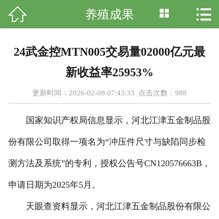




养殖成果
首页
关于我们
24武金控MTN005交易量02000亿元最
养殖成果
新收益率25953%
新闻资讯
更新时间：2026-02-08 07:43:33 点击次数：
988
资质荣誉
国家知识产权局信息显示，河北江津五金制品股
人才招聘
份有限公司取得一项名为“冲压件尺寸与缺陷同步检
测方法及系统”的专利，授权公告号CN120576663B，
科普知识
申请日期为2025年5月。
在线留言
天眼查资料显示，河北江津五金制品股份有限公
联系我们